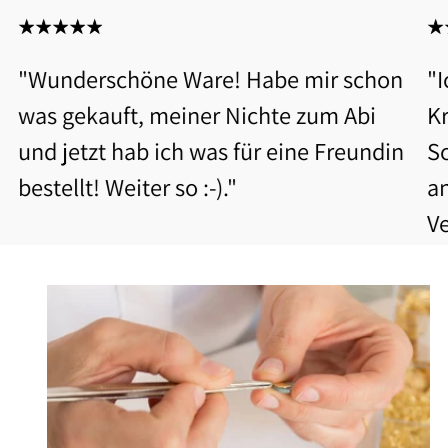
"Wunderschöne Ware! Habe mir schon
"
was gekauft, meiner Nichte zum Abi
Kr
und jetzt hab ich was für eine Freundin
S
bestellt! Weiter so :-)."
a
V
b
Be