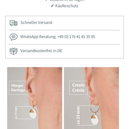
✔ Käuferschutz
Schneller Versand
WhatsApp Beratung: +49 (0) 176 41 41 35 95
Versandkostenfrei in DE
Produkt
in
den
Warenkorb
legen