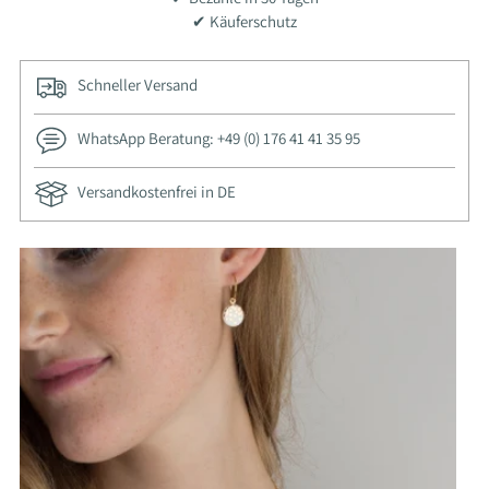
✔ Käuferschutz
Schneller Versand
WhatsApp Beratung: +49 (0) 176 41 41 35 95
Versandkostenfrei in DE
Produkt
in
den
Warenkorb
legen