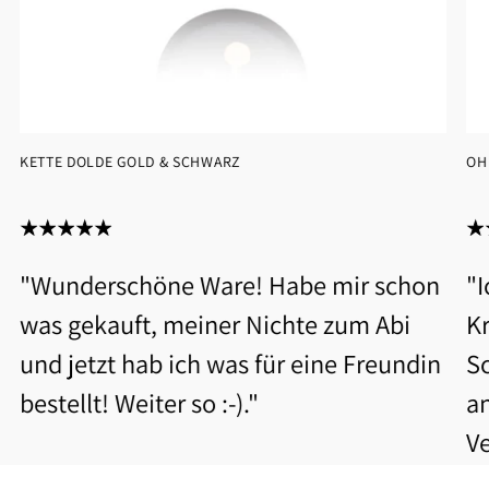
KETTE DOLDE GOLD & SCHWARZ
OH
"Wunderschöne Ware! Habe mir schon
"
was gekauft, meiner Nichte zum Abi
Kr
und jetzt hab ich was für eine Freundin
S
bestellt! Weiter so :-)."
a
V
b