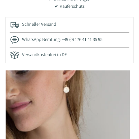
✔ Käuferschutz
Schneller Versand
WhatsApp Beratung: +49 (0) 176 41 41 35 95
Versandkostenfrei in DE
Produkt
in
den
Warenkorb
legen