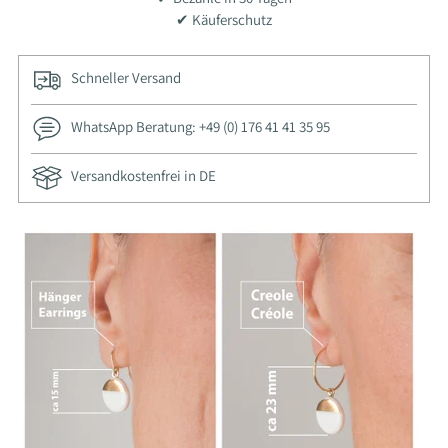
✔ Käuferschutz
Schneller Versand
WhatsApp Beratung: +49 (0) 176 41 41 35 95
Versandkostenfrei in DE
Produkt
in
den
Warenkorb
legen