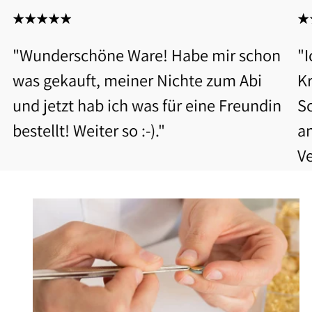
"Wunderschöne Ware! Habe mir schon
"
was gekauft, meiner Nichte zum Abi
Kr
und jetzt hab ich was für eine Freundin
S
bestellt! Weiter so :-)."
a
V
b
Be