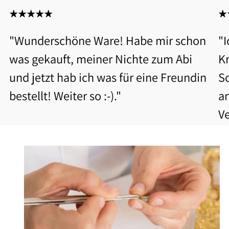
"Wunderschöne Ware! Habe mir schon
"
was gekauft, meiner Nichte zum Abi
Kr
und jetzt hab ich was für eine Freundin
S
bestellt! Weiter so :-)."
a
V
b
Be