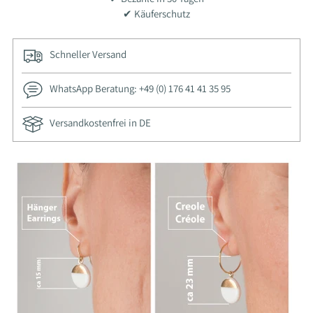
✔ Käuferschutz
Schneller Versand
WhatsApp Beratung: +49 (0) 176 41 41 35 95
Versandkostenfrei in DE
Produkt
in
den
Warenkorb
legen