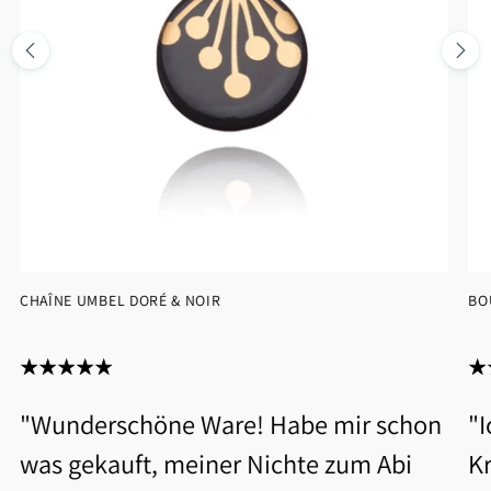
CHAÎNE UMBEL DORÉ & NOIR
BO
"Wunderschöne Ware! Habe mir schon
"
was gekauft, meiner Nichte zum Abi
Kr