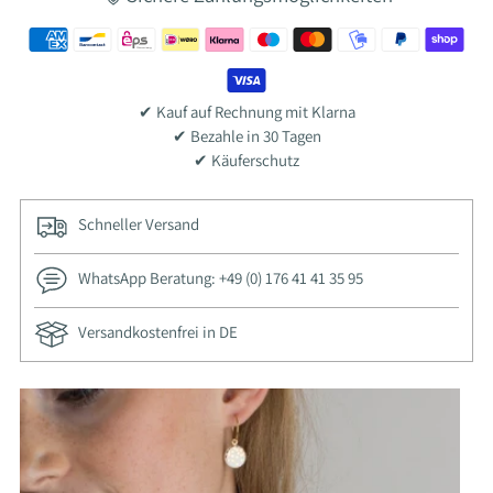
✔ Kauf auf Rechnung mit Klarna
✔ Bezahle in 30 Tagen
✔ Käuferschutz
Schneller Versand
WhatsApp Beratung: +49 (0) 176 41 41 35 95
Versandkostenfrei in DE
Ajouter
un
produit
à