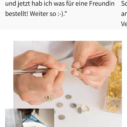
und jetzt hab ich was für eine Freundin
S
bestellt! Weiter so :-)."
a
V
b
Be