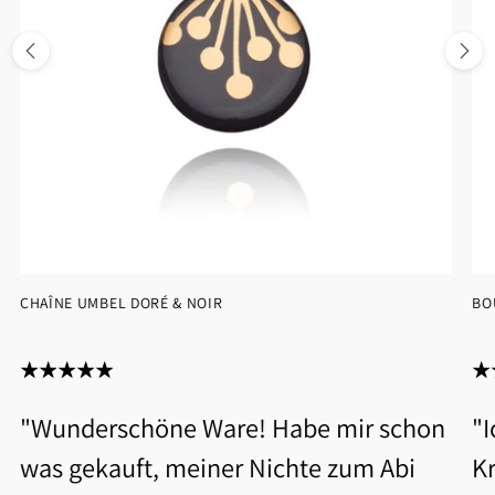
CHAÎNE UMBEL DORÉ & NOIR
BO
"Wunderschöne Ware! Habe mir schon
"
was gekauft, meiner Nichte zum Abi
Kr