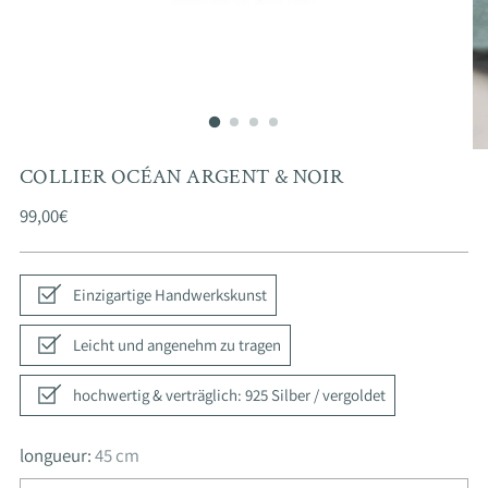
COLLIER OCÉAN ARGENT & NOIR
Prix
99,00€
normal
Einzigartige Handwerkskunst
Leicht und angenehm zu tragen
hochwertig & verträglich: 925 Silber / vergoldet
longueur:
45 cm