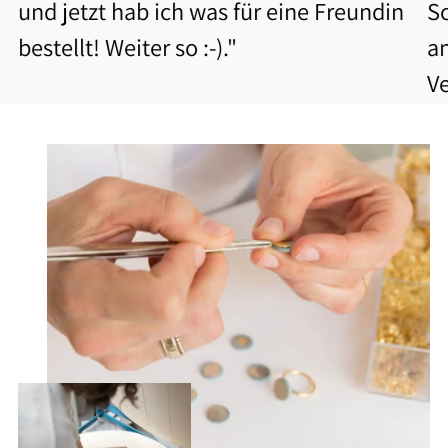
und jetzt hab ich was für eine Freundin
S
bestellt! Weiter so :-)."
a
V
b
Be