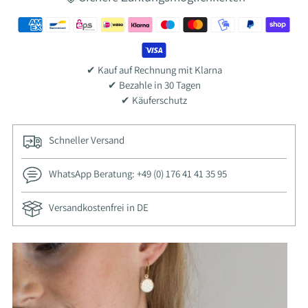
✔ Kauf auf Rechnung mit Klarna
✔ Bezahle in 30 Tagen
✔ Käuferschutz
Schneller Versand
WhatsApp Beratung: +49 (0) 176 41 41 35 95
Versandkostenfrei in DE
Ajouter
un
produit
à