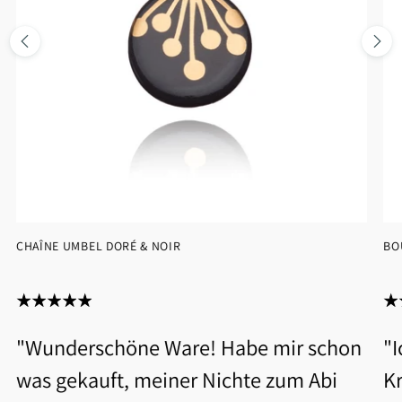
CHAÎNE UMBEL DORÉ & NOIR
BO
"Wunderschöne Ware! Habe mir schon
"
was gekauft, meiner Nichte zum Abi
Kr