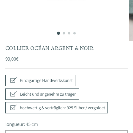
COLLIER OCÉAN ARGENT & NOIR
Prix
99,00€
normal
Einzigartige Handwerkskunst
Leicht und angenehm zu tragen
hochwertig & verträglich: 925 Silber / vergoldet
longueur:
45 cm