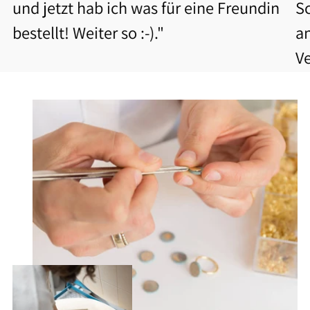
und jetzt hab ich was für eine Freundin
S
bestellt! Weiter so :-)."
a
V
b
Be