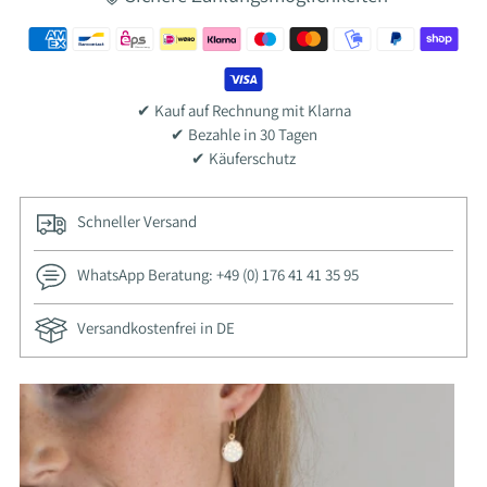
✔ Kauf auf Rechnung mit Klarna
✔ Bezahle in 30 Tagen
✔ Käuferschutz
Schneller Versand
WhatsApp Beratung: +49 (0) 176 41 41 35 95
Versandkostenfrei in DE
Ajouter
un
produit
à