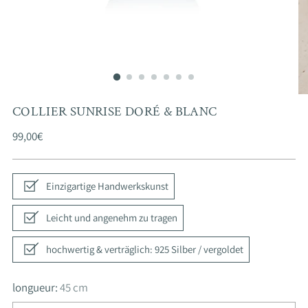
COLLIER SUNRISE DORÉ & BLANC
Prix
99,00€
normal
Einzigartige Handwerkskunst
Leicht und angenehm zu tragen
hochwertig & verträglich: 925 Silber / vergoldet
longueur:
45 cm