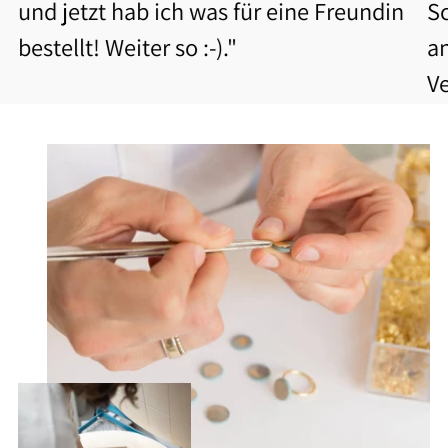
und jetzt hab ich was für eine Freundin
S
bestellt! Weiter so :-)."
a
V
b
Be