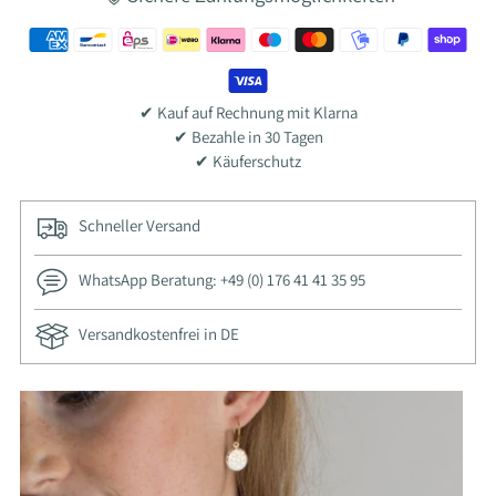
✔ Kauf auf Rechnung mit Klarna
✔ Bezahle in 30 Tagen
✔ Käuferschutz
Schneller Versand
WhatsApp Beratung: +49 (0) 176 41 41 35 95
Versandkostenfrei in DE
Ajouter
un
produit
à