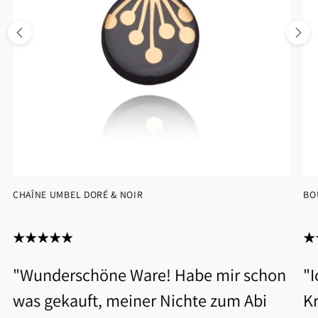
CHAÎNE UMBEL DORÉ & NOIR
BO
"Wunderschöne Ware! Habe mir schon
"
was gekauft, meiner Nichte zum Abi
Kr