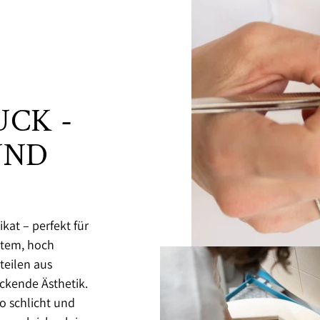
CK -
UND
kat – perfekt für
igtem, hoch
eilen aus
ckende Ästhetik.
o schlicht und