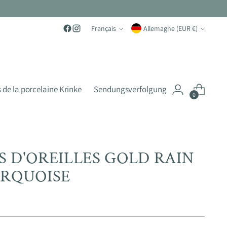
Langue
Monnaie
Français
Allemagne (EUR €)
 de la porcelaine Krinke
Sendungsverfolgung
0
 D'OREILLES GOLD RAIN
URQUOISE