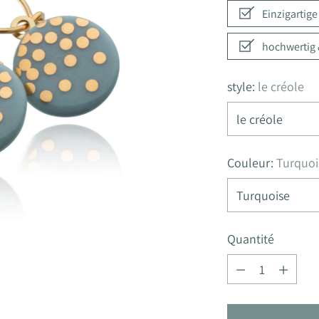
Einzigartig
hochwertig &
style:
le créole
Couleur:
Turquoi
Quantité
Quantité