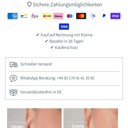
Sichere Zahlungsmöglichkeiten
✔ Kauf auf Rechnung mit Klarna
✔ Bezahle in 30 Tagen
✔ Käuferschutz
Schneller Versand
WhatsApp Beratung: +49 (0) 176 41 41 35 95
Versandkostenfrei in DE
Ajouter
un
produit