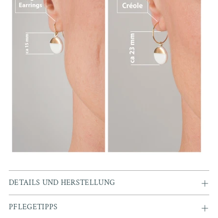
à
votre
panier
DETAILS UND HERSTELLUNG
PFLEGETIPPS