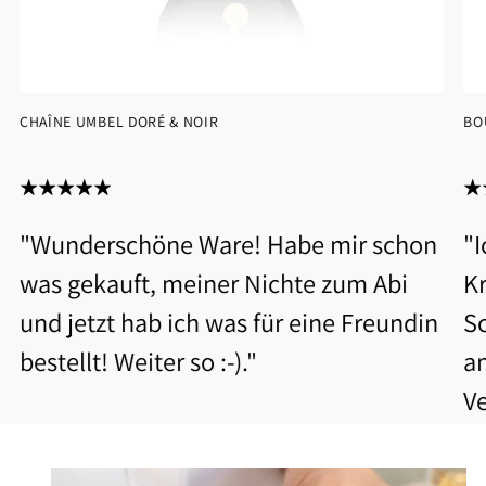
CHAÎNE UMBEL DORÉ & NOIR
BO
"Wunderschöne Ware! Habe mir schon
"
was gekauft, meiner Nichte zum Abi
Kr
und jetzt hab ich was für eine Freundin
S
bestellt! Weiter so :-)."
a
V
b
Be