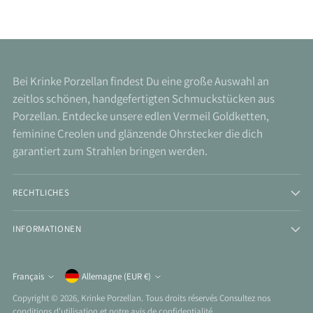
Bei Krinke Porzellan findest Du eine große Auswahl an
zeitlos schönen, handgefertigten Schmuckstücken aus
Porzellan. Entdecke unsere edlen Vermeil Goldketten,
feminine Creolen und glänzende Ohrstecker die dich
garantiert zum Strahlen bringen werden.
RECHTLICHES
INFORMATIONEN
Monnaie
Français
Allemagne (EUR €)
Langue
Copyright © 2026,
Krinke Porzellan
. Tous droits réservés Consultez nos
conditions d'utilisation et notre avis de confidentialité.