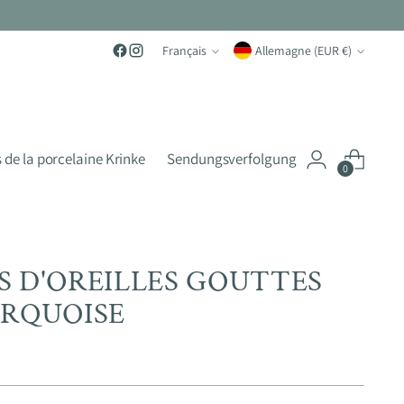
Langue
Monnaie
Français
Allemagne (EUR €)
 de la porcelaine Krinke
Sendungsverfolgung
0
S D'OREILLES GOUTTES
URQUOISE