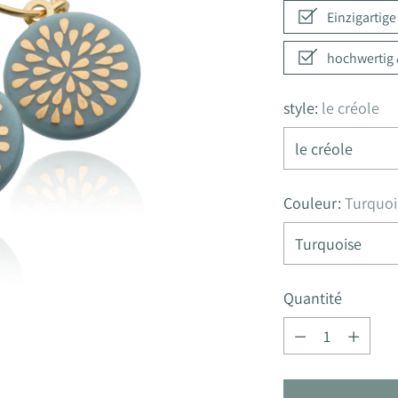
Einzigartig
hochwertig &
style:
le créole
Couleur:
Turquoi
Quantité
Quantité