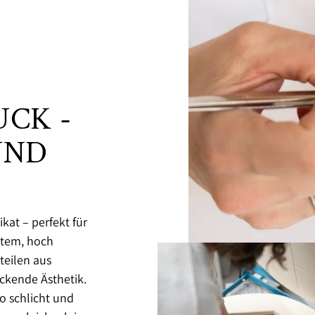
CK -
UND
kat – perfekt für
igtem, hoch
eilen aus
ckende Ästhetik.
o schlicht und