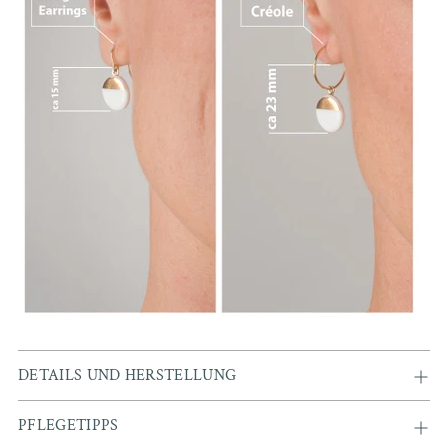
à
votre
panier
DETAILS UND HERSTELLUNG
PFLEGETIPPS