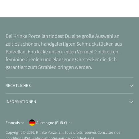
Bei Krinke Porzellan findest Du eine große Auswahl an
zeitlos schönen, handgefertigten Schmuckstücken aus
Porzellan. Entdecke unsere edlen Vermeil Goldketten,
feminine Creolen und glänzende Ohrstecker die dich
garantiert zum Strahlen bringen werden.
RECHTLICHES
INFORMATIONEN
Monnaie
Français
Allemagne (EUR €)
Langue
Copyright © 2026,
Krinke Porzellan
. Tous droits réservés Consultez nos
conditions d'utilisation et notre avis de confidentialité.