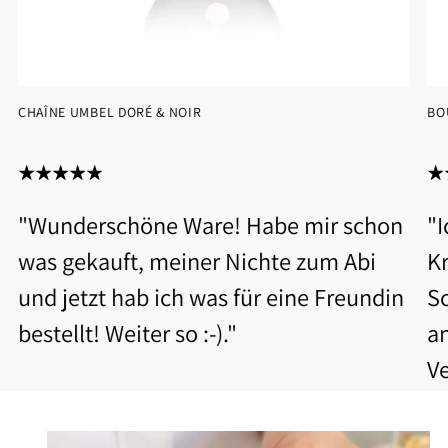
CHAÎNE UMBEL DORÉ & NOIR
BO
"Wunderschöne Ware! Habe mir schon
"
was gekauft, meiner Nichte zum Abi
Kr
und jetzt hab ich was für eine Freundin
S
bestellt! Weiter so :-)."
a
V
b
Be