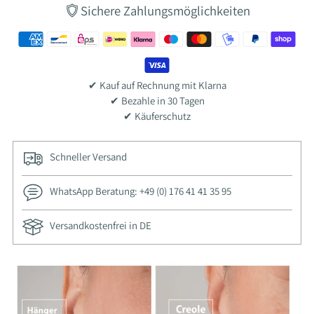
Sichere Zahlungsmöglichkeiten
✔ Kauf auf Rechnung mit Klarna
✔ Bezahle in 30 Tagen
✔ Käuferschutz
Schneller Versand
WhatsApp Beratung: +49 (0) 176 41 41 35 95
Versandkostenfrei in DE
Ajouter
un
produit