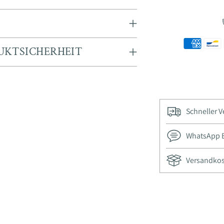
UKTSICHERHEIT
Schneller 
WhatsApp Be
Versandkost
Ajouter
un
produit