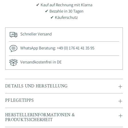
✔ Kauf auf Rechnung mit Klarna
✔ Bezahle in 30 Tagen
✔ Käuferschutz
Schneller Versand
WhatsApp Beratung: +49 (0) 176 41 41 35 95
Versandkostenfrei in DE
Ajouter
DETAILS UND HERSTELLUNG
un
produit
PFLEGETIPPS
à
votre
HERSTELLERINFORMATIONEN &
panier
PRODUKTSICHERHEIT