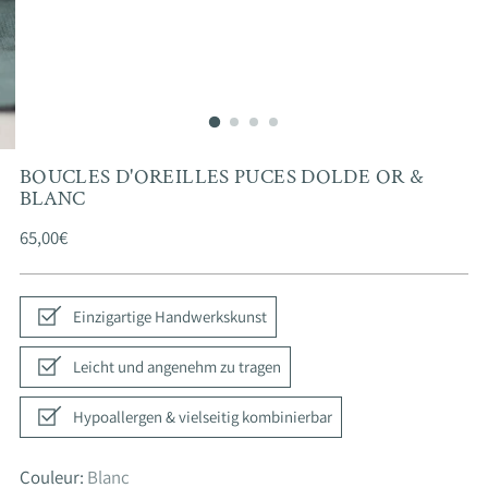
BOUCLES D'OREILLES PUCES DOLDE OR &
BLANC
Prix
65,00€
normal
Einzigartige Handwerkskunst
Leicht und angenehm zu tragen
Hypoallergen & vielseitig kombinierbar
Couleur:
Blanc