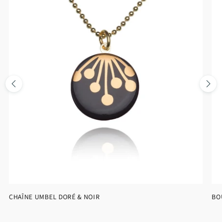
CHAÎNE UMBEL DORÉ & NOIR
BO