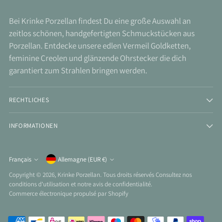
Bei Krinke Porzellan findest Du eine große Auswahl an
zeitlos schönen, handgefertigten Schmuckstücken aus
Porzellan. Entdecke unsere edlen Vermeil Goldketten,
feminine Creolen und glänzende Ohrstecker die dich
garantiert zum Strahlen bringen werden.
RECHTLICHES
INFORMATIONEN
Monnaie
Français
Allemagne (EUR €)
Langue
Copyright © 2026,
Krinke Porzellan
. Tous droits réservés Consultez nos
conditions d'utilisation et notre avis de confidentialité.
Commerce électronique propulsé par Shopify