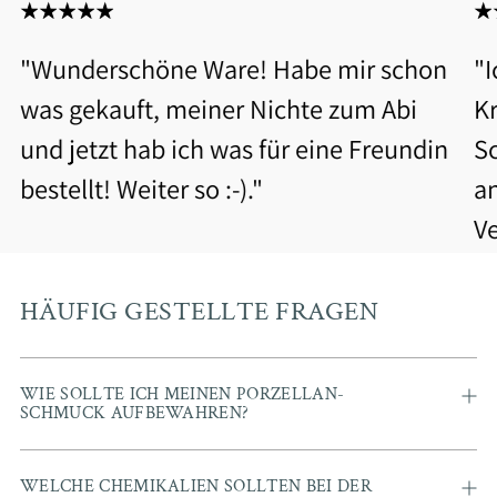
"Wunderschöne Ware! Habe mir schon
"
was gekauft, meiner Nichte zum Abi
Kr
und jetzt hab ich was für eine Freundin
S
bestellt! Weiter so :-)."
a
V
b
Be
HÄUFIG GESTELLTE FRAGEN
WIE SOLLTE ICH MEINEN PORZELLAN-
SCHMUCK AUFBEWAHREN?
WELCHE CHEMIKALIEN SOLLTEN BEI DER