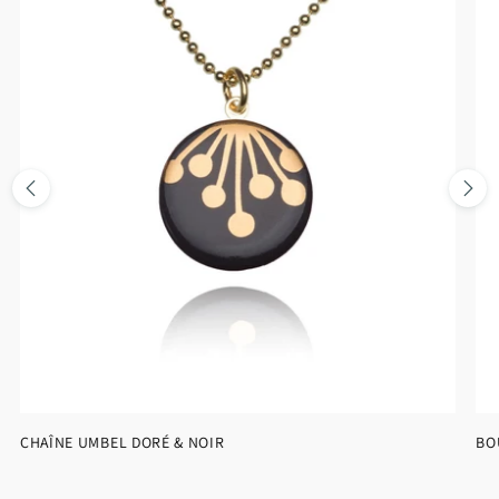
CHAÎNE UMBEL DORÉ & NOIR
BO