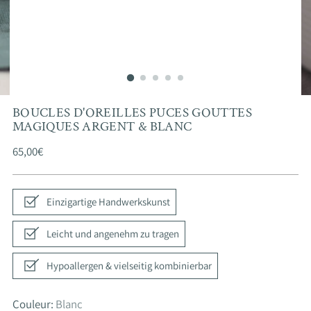
BOUCLES D'OREILLES PUCES GOUTTES
MAGIQUES ARGENT & BLANC
Prix
65,00€
normal
Einzigartige Handwerkskunst
Leicht und angenehm zu tragen
Hypoallergen & vielseitig kombinierbar
Couleur:
Blanc