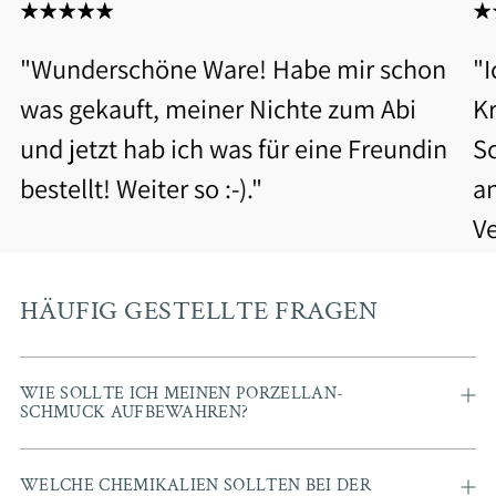
"Wunderschöne Ware! Habe mir schon
"
was gekauft, meiner Nichte zum Abi
Kr
und jetzt hab ich was für eine Freundin
S
bestellt! Weiter so :-)."
a
V
b
Be
HÄUFIG GESTELLTE FRAGEN
WIE SOLLTE ICH MEINEN PORZELLAN-
SCHMUCK AUFBEWAHREN?
WELCHE CHEMIKALIEN SOLLTEN BEI DER