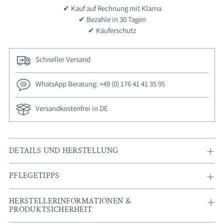
✔ Kauf auf Rechnung mit Klarna
✔ Bezahle in 30 Tagen
✔ Käuferschutz
Schneller Versand
WhatsApp Beratung: +49 (0) 176 41 41 35 95
Versandkostenfrei in DE
Ajouter
DETAILS UND HERSTELLUNG
un
produit
PFLEGETIPPS
à
votre
HERSTELLERINFORMATIONEN &
panier
PRODUKTSICHERHEIT