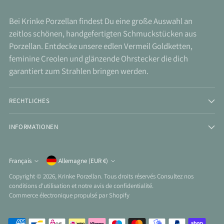
Bei Krinke Porzellan findest Du eine große Auswahl an
zeitlos schönen, handgefertigten Schmuckstücken aus
Porzellan. Entdecke unsere edlen Vermeil Goldketten,
feminine Creolen und glänzende Ohrstecker die dich
garantiert zum Strahlen bringen werden.
RECHTLICHES
INFORMATIONEN
Monnaie
Français
Allemagne (EUR €)
Langue
Copyright © 2026,
Krinke Porzellan
. Tous droits réservés Consultez nos
conditions d'utilisation et notre avis de confidentialité.
Commerce électronique propulsé par Shopify