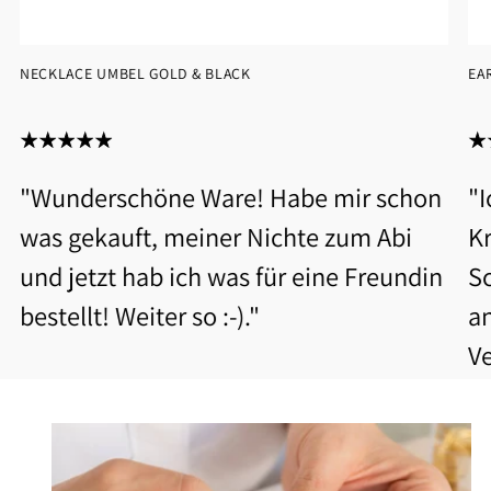
NECKLACE UMBEL GOLD & BLACK
EA
"Wunderschöne Ware! Habe mir schon
"
was gekauft, meiner Nichte zum Abi
Kr
und jetzt hab ich was für eine Freundin
S
bestellt! Weiter so :-)."
a
V
b
Be