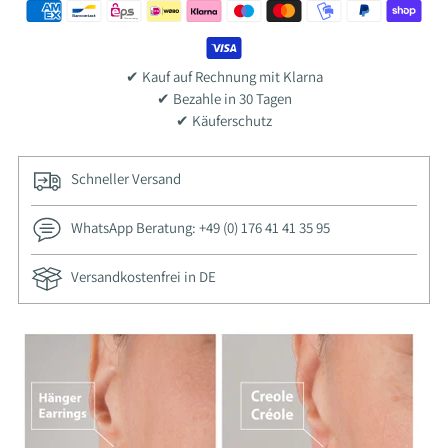
✔ Kauf auf Rechnung mit Klarna
✔ Bezahle in 30 Tagen
✔ Käuferschutz
Schneller Versand
WhatsApp Beratung: +49 (0) 176 41 41 35 95
Versandkostenfrei in DE
Adding
product
to
your
cart