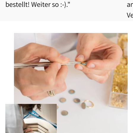
bestellt! Weiter so :-)."
a
V
b
Be