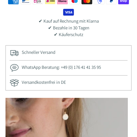
✔ Kauf auf Rechnung mit Klarna
✔ Bezahle in 30 Tagen
✔ Käuferschutz
Schneller Versand
WhatsApp Beratung: +49 (0) 176 41 41 35 95
Versandkostenfrei in DE
Adding
product
to
your
cart