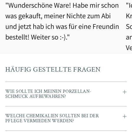
"Wunderschöne Ware! Habe mir schon
"
was gekauft, meiner Nichte zum Abi
Kr
und jetzt hab ich was für eine Freundin
S
bestellt! Weiter so :-)."
a
V
b
Be
HÄUFIG GESTELLTE FRAGEN
WIE SOLLTE ICH MEINEN PORZELLAN-
SCHMUCK AUFBEWAHREN?
WELCHE CHEMIKALIEN SOLLTEN BEI DER
PFLEGE VERMIEDEN WERDEN?