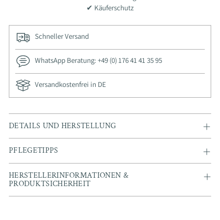
✔ Käuferschutz
Schneller Versand
WhatsApp Beratung: +49 (0) 176 41 41 35 95
Versandkostenfrei in DE
Adding
DETAILS UND HERSTELLUNG
product
to
PFLEGETIPPS
your
cart
HERSTELLERINFORMATIONEN &
PRODUKTSICHERHEIT