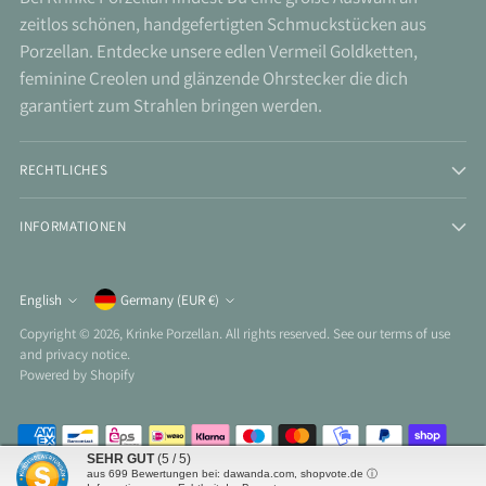
zeitlos schönen, handgefertigten Schmuckstücken aus
Porzellan. Entdecke unsere edlen Vermeil Goldketten,
feminine Creolen und glänzende Ohrstecker die dich
garantiert zum Strahlen bringen werden.
RECHTLICHES
INFORMATIONEN
Currency
English
Germany (EUR €)
Language
Copyright © 2026,
Krinke Porzellan
. All rights reserved. See our terms of use
and privacy notice.
Powered by Shopify
SEHR GUT
(5 / 5)
aus
699
Bewertungen bei: dawanda.com, shopvote.de ⓘ