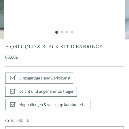
FIORI GOLD & BLACK STUD EARRINGS
Regular
65,00€
price
Einzigartige Handwerkskunst
Leicht und angenehm zu tragen
Hypoallergen & vielseitig kombinierbar
Color:
Black