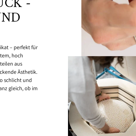
CK -
UND
kat – perfekt für
igtem, hoch
eilen aus
ckende Ästhetik.
o schlicht und
anz gleich, ob im