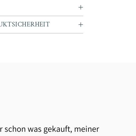
product
to
your
UKTSICHERHEIT
cart
 schon was gekauft, meiner