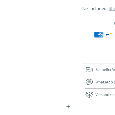
Tax included.
Shi
Schneller 
WhatsApp Be
Versandkost
Adding