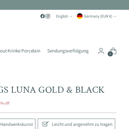
Language
Currency
English
Germany (EUR €)
out Krinke Porcelain
Sendungsverfolgung
0
GS LUNA GOLD & BLACK
5% off
e Handwerkskunst
Leicht und angenehm zu tragen