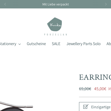
Handarbeit braucht seine Zeit - Lieferzeit 4-10 Tage
Stationery
Gutscheine
SALE
Jewellery Parts Solo
Ab
EARRIN
Regular
69,00€
45,00€
3
price
Einzigartig