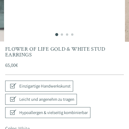
FLOWER OF LIFE GOLD & WHITE STUD
EARRINGS
Regular
65,00€
price
Einzigartige Handwerkskunst
Leicht und angenehm zu tragen
Hypoallergen & vielseitig kombinierbar
Color:
White