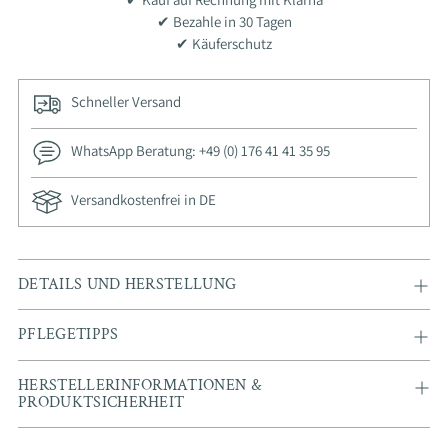
✔ Bezahle in 30 Tagen
✔ Käuferschutz
Schneller Versand
WhatsApp Beratung: +49 (0) 176 41 41 35 95
Versandkostenfrei in DE
Adding
DETAILS UND HERSTELLUNG
product
to
PFLEGETIPPS
your
cart
HERSTELLERINFORMATIONEN &
PRODUKTSICHERHEIT