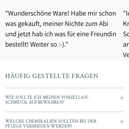
"Wunderschöne Ware! Habe mir schon
"
was gekauft, meiner Nichte zum Abi
Kr
und jetzt hab ich was für eine Freundin
S
bestellt! Weiter so :-)."
a
V
b
Be
HÄUFIG GESTELLTE FRAGEN
WIE SOLLTE ICH MEINEN PORZELLAN-
SCHMUCK AUFBEWAHREN?
WELCHE CHEMIKALIEN SOLLTEN BEI DER
PFLEGE VERMIEDEN WERDEN?