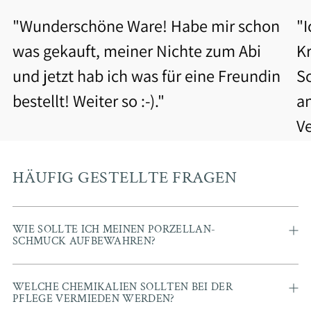
"Wunderschöne Ware! Habe mir schon
"
was gekauft, meiner Nichte zum Abi
Kr
und jetzt hab ich was für eine Freundin
S
bestellt! Weiter so :-)."
a
V
b
Be
HÄUFIG GESTELLTE FRAGEN
WIE SOLLTE ICH MEINEN PORZELLAN-
SCHMUCK AUFBEWAHREN?
WELCHE CHEMIKALIEN SOLLTEN BEI DER
PFLEGE VERMIEDEN WERDEN?