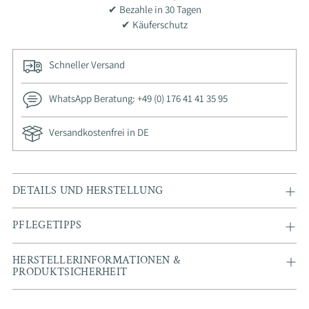
✔ Bezahle in 30 Tagen
✔ Käuferschutz
Schneller Versand
WhatsApp Beratung: +49 (0) 176 41 41 35 95
Versandkostenfrei in DE
Adding
DETAILS UND HERSTELLUNG
product
to
PFLEGETIPPS
your
cart
HERSTELLERINFORMATIONEN &
PRODUKTSICHERHEIT