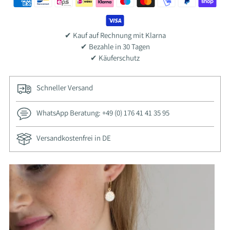
✔ Kauf auf Rechnung mit Klarna
✔ Bezahle in 30 Tagen
✔ Käuferschutz
Schneller Versand
WhatsApp Beratung: +49 (0) 176 41 41 35 95
Versandkostenfrei in DE
Adding
product
to
your
cart