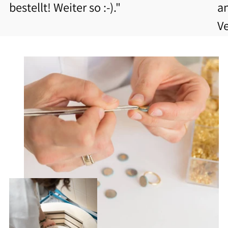
bestellt! Weiter so :-)."
a
V
b
Be