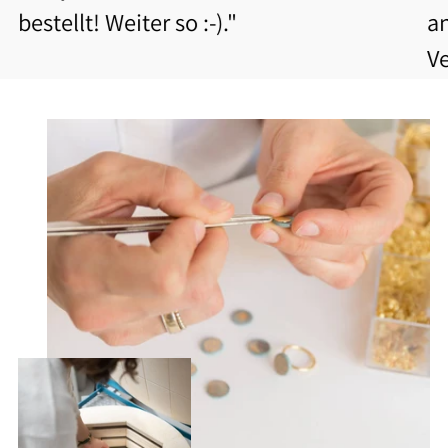
bestellt! Weiter so :-)."
a
V
b
Be