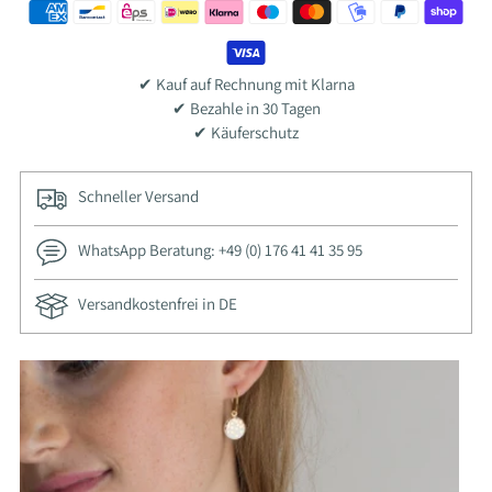
✔ Kauf auf Rechnung mit Klarna
✔ Bezahle in 30 Tagen
✔ Käuferschutz
Schneller Versand
WhatsApp Beratung: +49 (0) 176 41 41 35 95
Versandkostenfrei in DE
Adding
product
to
your
cart