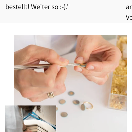
bestellt! Weiter so :-)."
a
V
b
Be