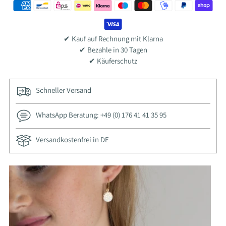
✔ Kauf auf Rechnung mit Klarna
✔ Bezahle in 30 Tagen
✔ Käuferschutz
Schneller Versand
WhatsApp Beratung: +49 (0) 176 41 41 35 95
Versandkostenfrei in DE
Adding
product
to
your
cart