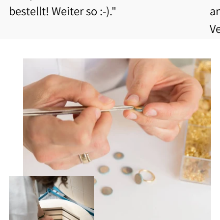
bestellt! Weiter so :-)."
a
V
b
Be