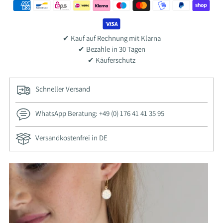
✔ Kauf auf Rechnung mit Klarna
✔ Bezahle in 30 Tagen
✔ Käuferschutz
Schneller Versand
WhatsApp Beratung: +49 (0) 176 41 41 35 95
Versandkostenfrei in DE
Adding
product
to
your
cart