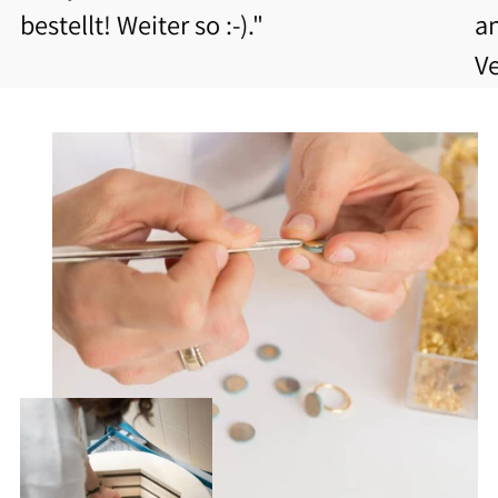
bestellt! Weiter so :-)."
a
V
b
Be