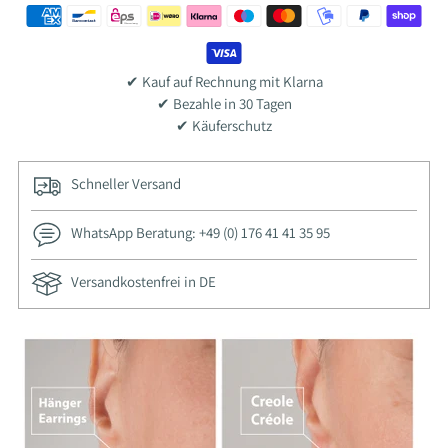
✔ Kauf auf Rechnung mit Klarna
✔ Bezahle in 30 Tagen
✔ Käuferschutz
Schneller Versand
WhatsApp Beratung: +49 (0) 176 41 41 35 95
Versandkostenfrei in DE
Adding
product
to
your
cart