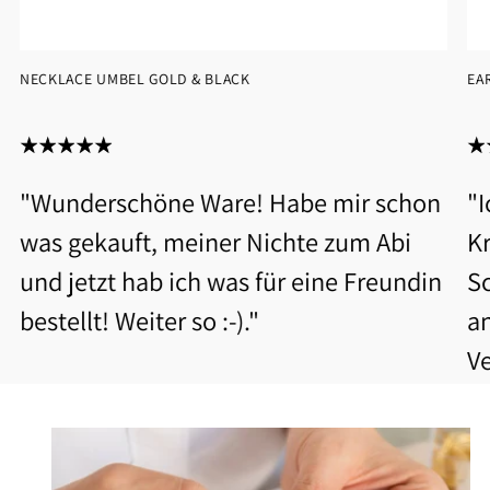
NECKLACE UMBEL GOLD & BLACK
EA
"Wunderschöne Ware! Habe mir schon
"
was gekauft, meiner Nichte zum Abi
Kr
und jetzt hab ich was für eine Freundin
S
bestellt! Weiter so :-)."
a
V
b
Be