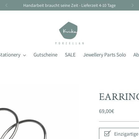
Handarbeit braucht seine Zeit - Lieferzeit 4-10 Tage
Stationery
Gutscheine
SALE
Jewellery Parts Solo
Ab
EARRIN
Regular
69,00€
price
Einzigartig