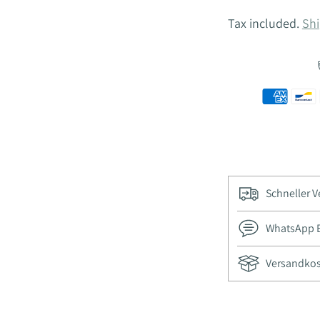
Tax included.
Shi
Schneller 
WhatsApp Be
Versandkost
Adding