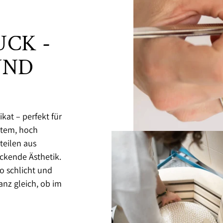
CK -
UND
kat – perfekt für
igtem, hoch
eilen aus
ckende Ästhetik.
o schlicht und
anz gleich, ob im