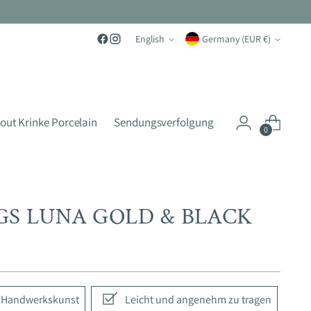
Language
Currency
English
Germany (EUR €)
out Krinke Porcelain
Sendungsverfolgung
0
GS LUNA GOLD & BLACK
e Handwerkskunst
Leicht und angenehm zu tragen