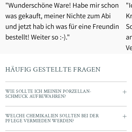
"Wunderschöne Ware! Habe mir schon
"
was gekauft, meiner Nichte zum Abi
Kr
und jetzt hab ich was für eine Freundin
S
bestellt! Weiter so :-)."
a
V
b
Be
HÄUFIG GESTELLTE FRAGEN
WIE SOLLTE ICH MEINEN PORZELLAN-
SCHMUCK AUFBEWAHREN?
WELCHE CHEMIKALIEN SOLLTEN BEI DER
PFLEGE VERMIEDEN WERDEN?