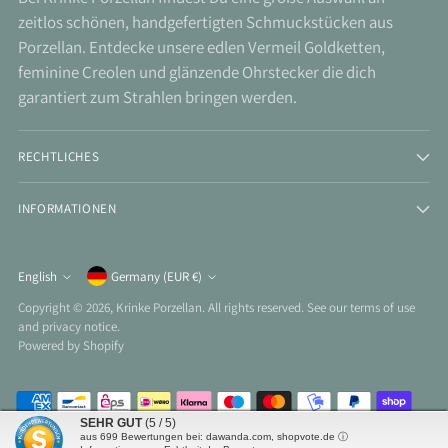
zeitlos schönen, handgefertigten Schmuckstücken aus
Porzellan. Entdecke unsere edlen Vermeil Goldketten,
feminine Creolen und glänzende Ohrstecker die dich
garantiert zum Strahlen bringen werden.
RECHTLICHES
INFORMATIONEN
Currency
English
Germany (EUR €)
Language
Copyright © 2026,
Krinke Porzellan
. All rights reserved. See our terms of use
and privacy notice.
Powered by Shopify
SEHR GUT
(5 / 5)
aus
699
Bewertungen bei: dawanda.com, shopvote.de ⓘ