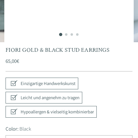
FIORI GOLD & BLACK STUD EARRINGS
Regular
65,00€
price
Einzigartige Handwerkskunst
Leicht und angenehm zu tragen
Hypoallergen & vielseitig kombinierbar
Color:
Black