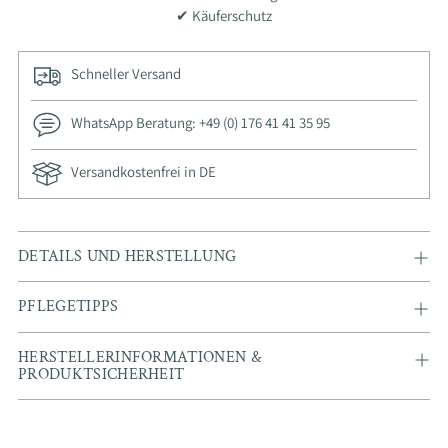
✔ Käuferschutz
Schneller Versand
WhatsApp Beratung: +49 (0) 176 41 41 35 95
Versandkostenfrei in DE
Adding
DETAILS UND HERSTELLUNG
product
to
PFLEGETIPPS
your
cart
HERSTELLERINFORMATIONEN &
PRODUKTSICHERHEIT