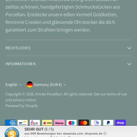
zeitlos schönen, handgefertigten Schmuckstücken aus
Porzellan. Entdecke unsere edlen Vermeil Goldketten,
feminine Creolen und glänzende Ohrstecker die dich
garantiert zum Strahlen bringen werden.
RECHTLICHES
INFORMATIONEN
Currency
English
Germany (EUR €)
Language
Copyright © 2026,
Krinke Porzellan
. All rights reserved. See our terms of use
and privacy notice.
Powered by Shopify
SEHR GUT
(5 / 5)
aus
699
Bewertungen bei: dawanda.com, shopvote.de ⓘ