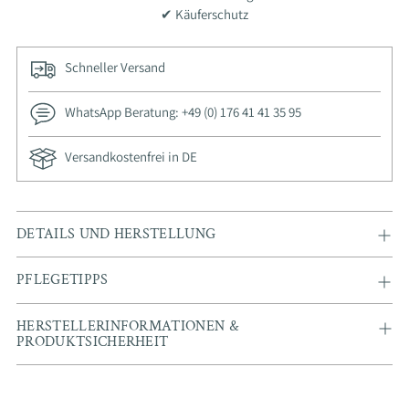
✔ Käuferschutz
Schneller Versand
WhatsApp Beratung: +49 (0) 176 41 41 35 95
Versandkostenfrei in DE
Adding
DETAILS UND HERSTELLUNG
product
to
PFLEGETIPPS
your
cart
HERSTELLERINFORMATIONEN &
PRODUKTSICHERHEIT