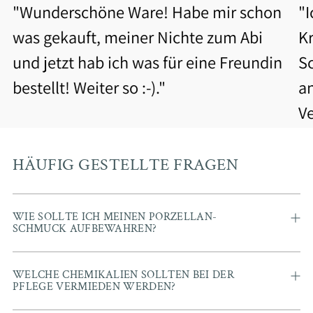
"Wunderschöne Ware! Habe mir schon
"
was gekauft, meiner Nichte zum Abi
Kr
und jetzt hab ich was für eine Freundin
S
bestellt! Weiter so :-)."
a
V
b
Be
HÄUFIG GESTELLTE FRAGEN
WIE SOLLTE ICH MEINEN PORZELLAN-
SCHMUCK AUFBEWAHREN?
WELCHE CHEMIKALIEN SOLLTEN BEI DER
PFLEGE VERMIEDEN WERDEN?