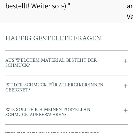
bestellt! Weiter so :-)."
a
V
b
Be
HÄUFIG GESTELLTE FRAGEN
AUS WELCHEM MATERIAL BESTEHT DER
SCHMUCK?
IST DER SCHMUCK FÜR ALLERGIKER:INNEN
GEEIGNET?
WIE SOLLTE ICH MEINEN PORZELLAN-
SCHMUCK AUFBEWAHREN?