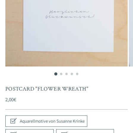
POSTCARD "FLOWER WREATH"
Regular
2,00€
price
Aquarellmotive von Susanne Krinke