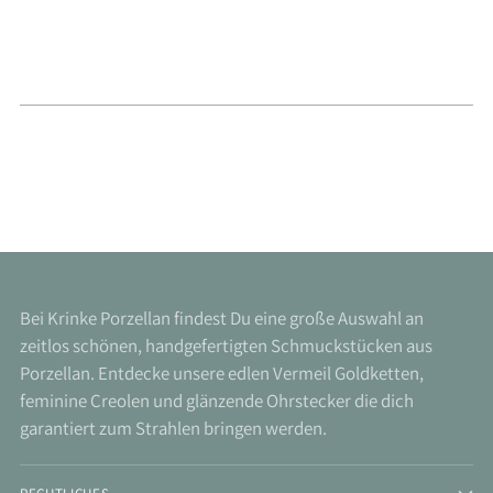
Bei Krinke Porzellan findest Du eine große Auswahl an
zeitlos schönen, handgefertigten Schmuckstücken aus
Porzellan. Entdecke unsere edlen Vermeil Goldketten,
feminine Creolen und glänzende Ohrstecker die dich
garantiert zum Strahlen bringen werden.