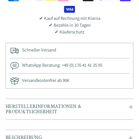
✔ Kauf auf Rechnung mit Klarna
✔ Bezahle in 30 Tagen
✔ Käuferschutz
Schneller Versand
WhatsApp Beratung: +49 (0) 176 41 41 35 95
Versandkostenfrei ab 90€
HERSTELLERINFORMATIONEN &
PRODUKTSICHERHEIT
Adding
BESCHREIBUNG