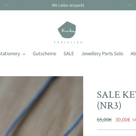
Stationery
Gutscheine
SALE
Jewellery Parts Solo
Ab
SALE K
(NR3)
Regular
65,00€
30,00€
5
price