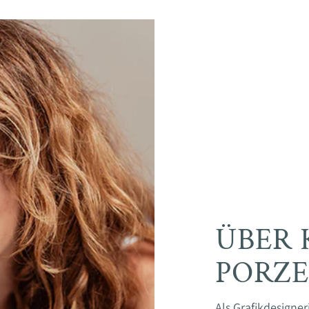
ÜBER 
PORZ
Als Grafikdesigne