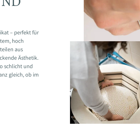
UND
kat – perfekt für
igtem, hoch
eilen aus
ckende Ästhetik.
o schlicht und
anz gleich, ob im