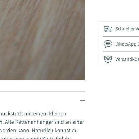
Schneller 
WhatsApp Be
Versandkos
Adding
product
to
your
cart
muckstück mit einem kleinen
n. Alle Kettenanhänger sind an einer
werden kann. Natürlich kannst du
über eine eigene Kette fädeln.